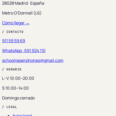
28028 Madrid · España
Metro O'Donnell (L6)
Cómo llegar →
/ CONTACTO
911 59 59 69
WhatsApp · 691 924 110
schoolrepairphones@gmail.com
/ HORARIO
L–V 10:00–20:00
S 10:00–14:00
Domingo cerrado
/ LEGAL
Aviso legal