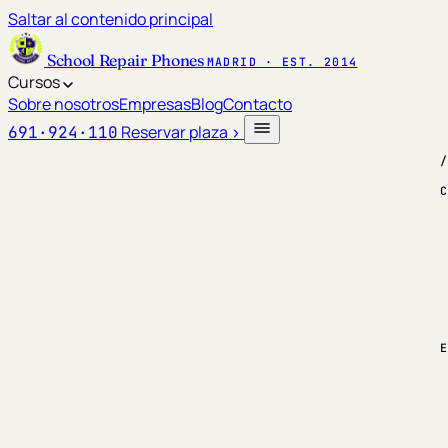
Saltar al contenido principal
School Repair Phones
MADRID · EST. 2014
Cursos
Sobre nosotros
Empresas
Blog
Contacto
Reservar plaza
691·924·110
›