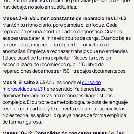
reforzar diagnóstico: repara 50 pantallas pensando en qué
hay debajo, no solo en sustituirlas.
Meses 3–8: Volumen constante de reparaciones L1-L2
Mantén tu ritmo diario, pero cambia el enfoque. Cada
reparación es una oportunidad de diagnóstico. Cuando
acabes una batería, mira el circuito de carga. Cuando bajes
un conector, inspecciona el puerto. Toma fotos de
anomalías. Empieza a rechazar trabajos que no entiendes
(placa base) de forma explícita: “Necesita revisión
especializada, te recomiendo que…” Tu libro de
reparaciones debe mostrar 150+ trabajos documentados.
Mes 9: El salto a L3
Aquí es donde el
curso de
microsoldadura L3
tiene sentido. Ya tienes base. Ya
dominas herramientas. Ya reconoces diagnósticos
complejos. El curso te da metodología, te dota de lenguaje
técnico compartido, y te conecta con otros especialistas.
No es teoría; es aplicar lo que ya haces de forma empírica
de forma rigurosa.
Meses 10–12: Consolidación con casos reales
Aquí es