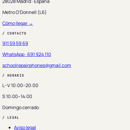
28028 Madrid · España
Metro O'Donnell (L6)
Cómo llegar →
/ CONTACTO
911 59 59 69
WhatsApp · 691 924 110
schoolrepairphones@gmail.com
/ HORARIO
L–V 10:00–20:00
S 10:00–14:00
Domingo cerrado
/ LEGAL
Aviso legal