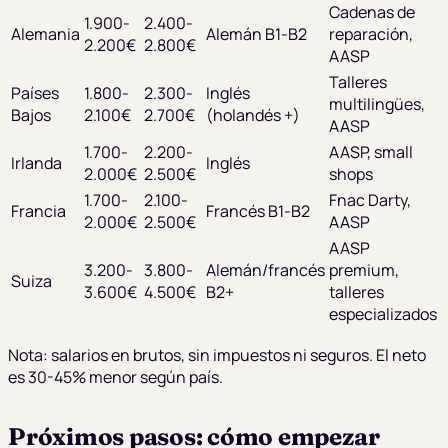
Cadenas de
1.900-
2.400-
Alemania
Alemán B1-B2
reparación,
2.200€
2.800€
AASP
Talleres
Países
1.800-
2.300-
Inglés
multilingües,
Bajos
2.100€
2.700€
(holandés +)
AASP
1.700-
2.200-
AASP, small
Irlanda
Inglés
2.000€
2.500€
shops
1.700-
2.100-
Fnac Darty,
Francia
Francés B1-B2
2.000€
2.500€
AASP
AASP
3.200-
3.800-
Alemán/francés
premium,
Suiza
3.600€
4.500€
B2+
talleres
especializados
Nota: salarios en brutos, sin impuestos ni seguros. El neto
es 30-45% menor según país.
Próximos pasos: cómo empezar