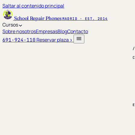
Saltar al contenido principal
School Repair Phones
MADRID · EST. 2014
Cursos
Sobre nosotros
Empresas
Blog
Contacto
Reservar plaza
691·924·110
›